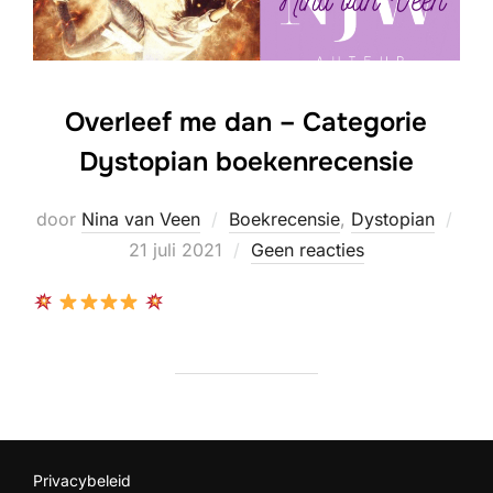
Overleef me dan – Categorie
Dystopian boekenrecensie
Gepl
door
Nina van Veen
Boekrecensie
,
Dystopian
op
21 juli 2021
Geen reacties
Privacybeleid