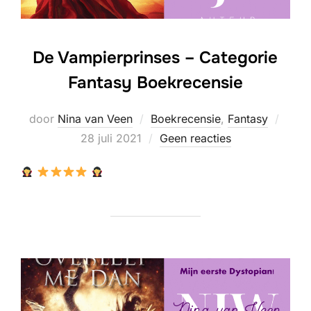
De Vampierprinses – Categorie
Fantasy Boekrecensie
Gepla
door
Nina van Veen
Boekrecensie
,
Fantasy
op
28 juli 2021
Geen reacties