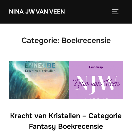
Ga
NINA JW VAN VEEN
naar
TOGGLE
de
inhoud
Categorie:
Boekrecensie
Kracht van Kristallen – Categorie
Fantasy Boekrecensie