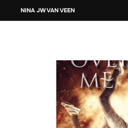
Ga
NINA JW VAN VEEN
naar
de
inhoud