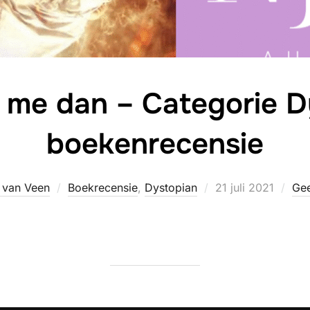
 me dan – Categorie D
boekenrecensie
Geplaatst
 van Veen
Boekrecensie
,
Dystopian
21 juli 2021
Gee
op