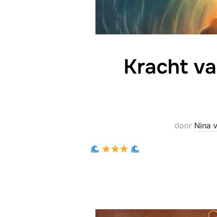
Kracht va
door
Nina 