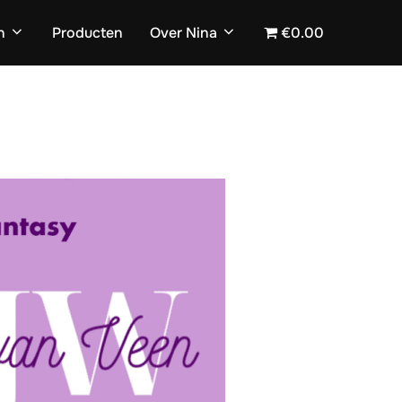
n
Producten
Over Nina
€0.00