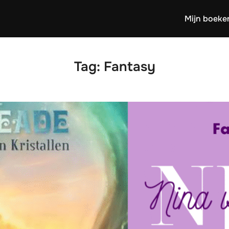
Mijn boeke
Tag:
Fantasy