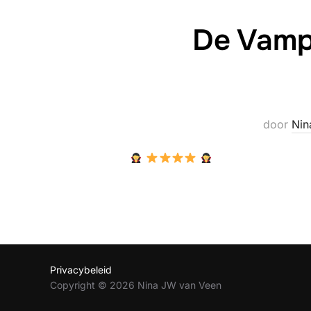
De Vampi
door
Nin
Privacybeleid
Copyright © 2026 Nina JW van Veen