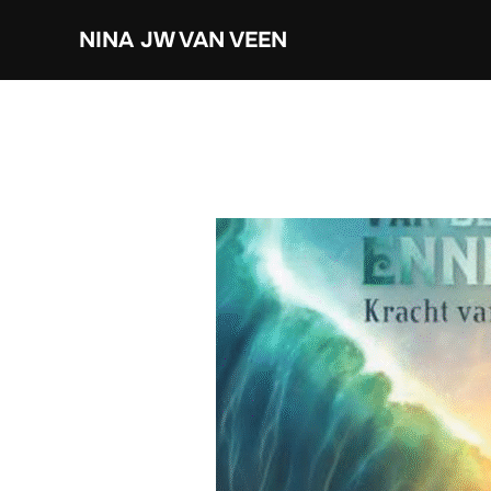
Ga
NINA JW VAN VEEN
naar
de
inhoud