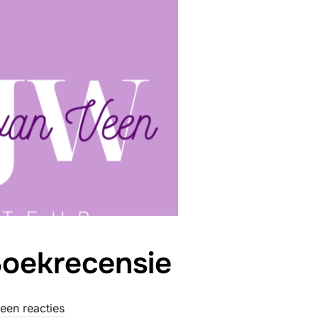
Boekrecensie
een reacties