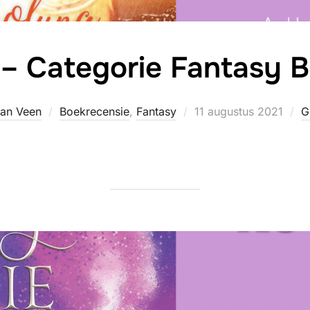
 – Categorie Fantasy 
Geplaatst
van Veen
Boekrecensie
,
Fantasy
11 augustus 2021
G
op