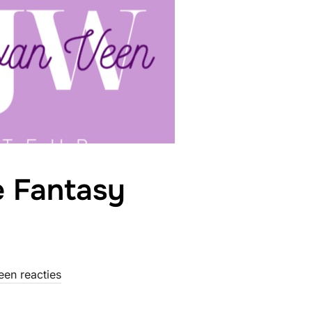
e Fantasy
een reacties