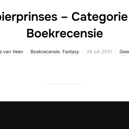
erprinses – Categorie
Boekrecensie
Geplaatst
a van Veen
Boekrecensie
,
Fantasy
28 juli 2021
Geen
op