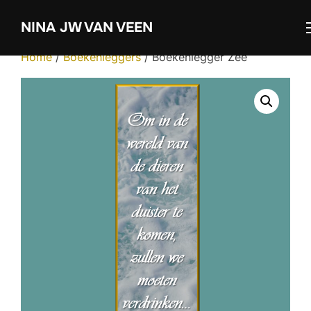
Ga
NINA JW VAN VEEN
naar
de
Home
/
Boekenleggers
/ Boekenlegger Zee
inhoud