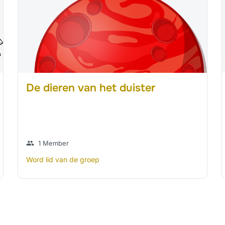
De dieren van het duister
group
1 Member
Word lid van de groep