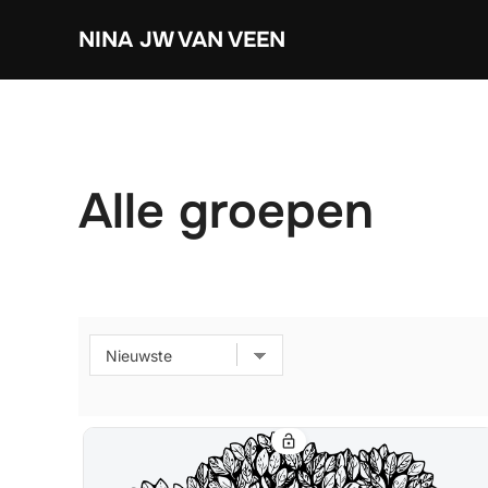
Ga
NINA JW VAN VEEN
naar
de
inhoud
Alle groepen
lock_open