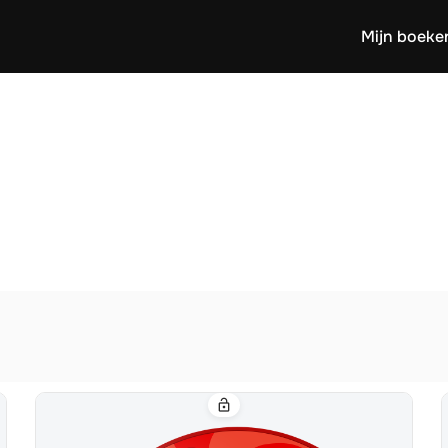
Mijn boeke
lock_open