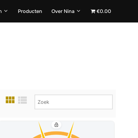
n
Producten
Over Nina
€0.00
lock_open