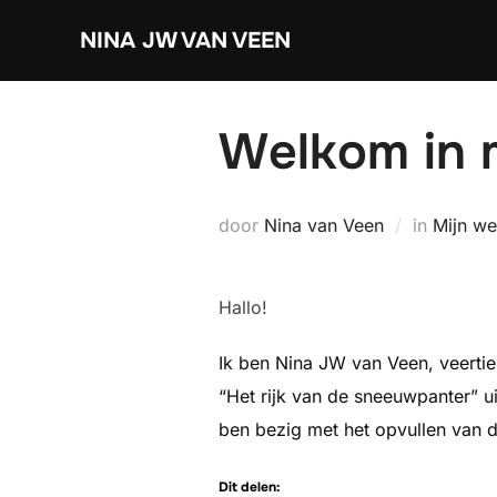
Ga
NINA JW VAN VEEN
naar
de
inhoud
Welkom in 
door
Nina van Veen
in
Mijn we
Hallo!
Ik ben Nina JW van Veen, veertien 
“Het rijk van de sneeuwpanter” ui
ben bezig met het opvullen van de
Dit delen: